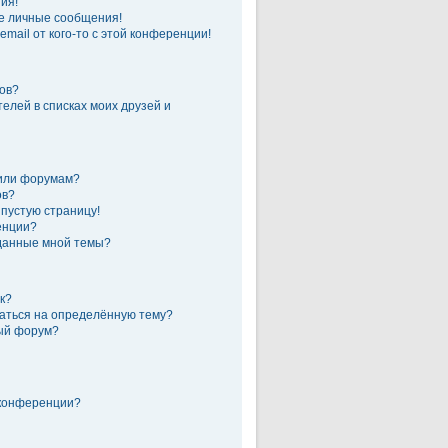
ия!
е личные сообщения!
mail от кого-то с этой конференции!
гов?
елей в списках моих друзей и
 или форумам?
ов?
 пустую страницу!
енции?
зданные мной темы?
к?
саться на определённую тему?
ный форум?
 конференции?