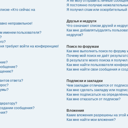
Я не могу отправить личные сообщен
Я постоянно получаю нежелательны
списке «Кто сейчас на
Я получил спам или оскорбительный e
Друзья и недруги
равно неправильное!
Что означают списки друзей и недру
Как мне добавлять/удалять пользоват
им именем пользователя?
недругов?
?
его?
меня требуют войти на конференцию!
Поиск по форумам
Как мне выполнить поиск по форуму
Почему мой поиск не даёт результат
В результате моего поиска я получил
ение?
Как мне найти пользователя конфер
сообщение?
Как мне найти свои сообщения и со
общению?
антов ответа?
Подписки и закладки
прос?
Чем закладки отличаются от подписо
румы?
Как мне сделать закладку или подпи
Как мне подписаться на определён
Как мне отказаться от подписки?
одератору?
создании сообщения?
Вложения
ния?
Какие вложения разрешены на этой
Как мне найти мои вложения?