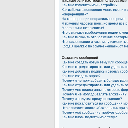
Параметры и настройки пользователя
Как мне изменить мои настройки?
Как избежать появления моего имени в 
конференции»?
На конференции неправильное время!
Я изменил часовой пояс, но время всё 
Моего языка нет в списке!
Что означают изображения рядом с мо
Как мне включить отображение аватары
Что такое звание и как я могу изменить 
Когда я щёлкаю по ссылке «email», от 
Создание сообщений
Как мне создать новую тему или сообщ
Как мне отредактировать или удалить 
Как мне добавить подпись к своему со
Как мне создать опрос?
Почему я не могу добавить больше вари
Как мне отредактировать или удалить о
Почему мне недоступны некоторые фо
Почему я не могу добавлять вложения?
Почему я получил предупреждение?
Как мне пожаловаться на сообщения м
Что означает кнопка «Сохранить» при 
Почему моё сообщение требует одобре
Как мне вновь поднять мою тему?