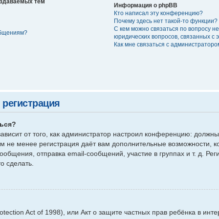
оздаваемых тем
Информация о phpBB
Кто написал эту конференцию?
Почему здесь нет такой-то функции?
С кем можно связаться по вопросу н
общениям?
юридических вопросов, связанных с
Как мне связаться с администратор
 регистрация
ться?
 зависит от того, как администратор настроил конференцию: должны
ем не менее регистрация даёт вам дополнительные возможности,
общения, отправка email-сообщений, участие в группах и т. д. Рег
о сделать.
rotection Act of 1998), или Акт о защите частных прав ребёнка в инте