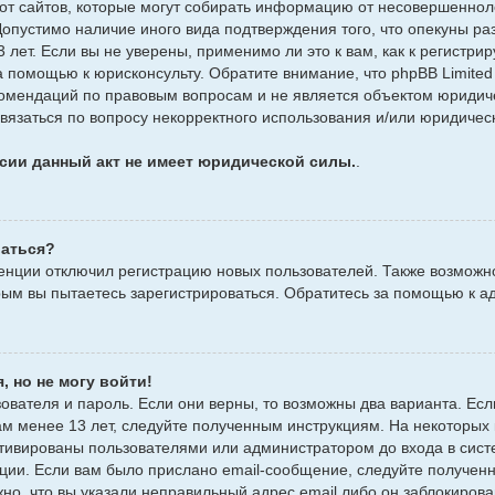
т сайтов, которые могут собирать информацию от несовершенноле
Допустимо наличие иного вида подтверждения того, что опекуны 
лет. Если вы не уверены, применимо ли это к вам, как к регистр
а помощью к юрисконсульту. Обратите внимание, что phpBB Limite
омендаций по правовым вопросам и не является объектом юридич
связаться по вопросу некорректного использования и/или юридическ
сии данный акт не имеет юридической силы.
.
ваться?
нции отключил регистрацию новых пользователей. Также возможно,
орым вы пытаетесь зарегистрироваться. Обратитесь за помощью к 
, но не могу войти!
ователя и пароль. Если они верны, то возможны два варианта. Е
вам менее 13 лет, следуйте полученным инструкциям. На некоторых
ктивированы пользователями или администратором до входа в сис
ции. Если вам было прислано email-сообщение, следуйте полученн
но, что вы указали неправильный адрес email либо он заблокиров