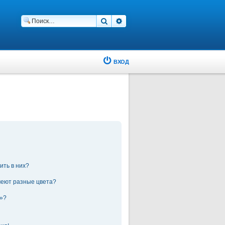
Поиск
Расширенный поиск
ВХОД
ить в них?
меют разные цвета?
а»?