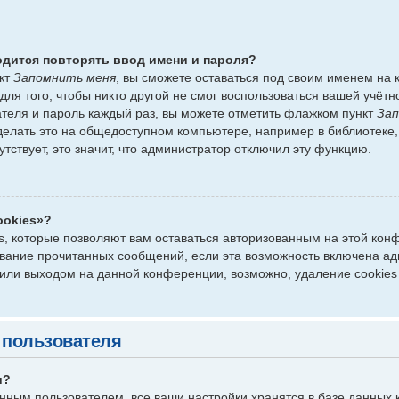
дится повторять ввод имени и пароля?
нкт
Запомнить меня
, вы сможете оставаться под своим именем на
для того, чтобы никто другой не смог воспользоваться вашей учётн
ателя и пароль каждый раз, вы можете отметить флажком пункт
Зап
лать это на общедоступном компьютере, например в библиотеке, и
утствует, это значит, что администратор отключил эту функцию.
ookies»?
s, которые позволяют вам оставаться авторизованным на этой кон
живание прочитанных сообщений, если эта возможность включена а
 или выходом на данной конференции, возможно, удаление cookies
 пользователя
и?
нным пользователем, все ваши настройки хранятся в базе данных 