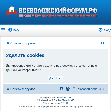
FAQ
ВХОД
П
Список форумов
о
Удалить cookies
и
с
Вы уверены, что хотите удалить все cookie, установленные
к
данной конференцией?
Список форумов
Часовой пояс:
UTC
*
Original by
Christian 2.0
*
Updated to 3.3.x by
MannixMD
*
Style version: 1.1.11
Создано на основе
phpBB
® Forum Software © phpBB Limited
Русская поддержка phpBB