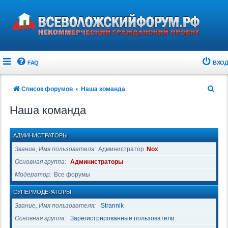
FAQ
ВХОД
П
Список форумов
Наша команда
о
Наша команда
и
с
АДМИНИСТРАТОРЫ
к
Звание, Имя пользователя
Администратор
Nox
Основная группа
Администраторы
Модератор
Все форумы
СУПЕРМОДЕРАТОРЫ
Звание, Имя пользователя
Strannik
Основная группа
Зарегистрированные пользователи