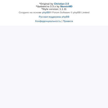
*
Original by
Christian 2.0
*
Updated to 3.3.x by
MannixMD
*
Style version: 1.1.11
Создано на основе
phpBB
® Forum Software © phpBB Limited
Русская поддержка phpBB
Конфиденциальность
|
Правила