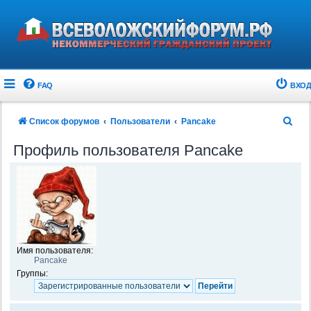
FAQ
ВХОД
П
Список форумов
Пользователи
Pancake
о
Профиль пользователя Pancake
и
с
к
Имя пользователя:
Pancake
Группы: