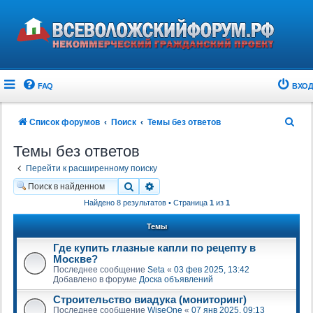
FAQ
ВХОД
П
Список форумов
Поиск
Темы без ответов
о
Темы без ответов
и
Перейти к расширенному поиску
с
Поиск
Расширенный поиск
к
Найдено 8 результатов • Страница
1
из
1
Темы
Где купить глазные капли по рецепту в
Москве?
Последнее сообщение
Seta
«
03 фев 2025, 13:42
Добавлено в форуме
Доска объявлений
Строительство виадука (мониторинг)
Последнее сообщение
WiseOne
«
07 янв 2025, 09:13