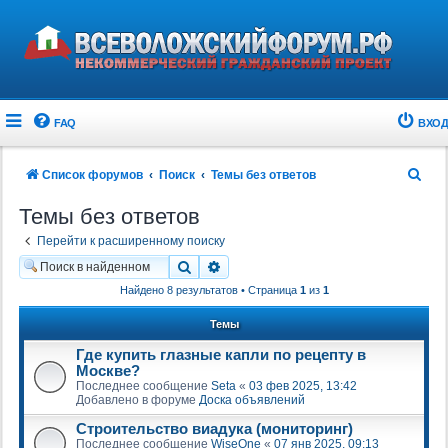
FAQ
ВХОД
П
Список форумов
Поиск
Темы без ответов
о
Темы без ответов
и
Перейти к расширенному поиску
с
Поиск
Расширенный поиск
к
Найдено 8 результатов • Страница
1
из
1
Темы
Где купить глазные капли по рецепту в
Москве?
Последнее сообщение
Seta
«
03 фев 2025, 13:42
Добавлено в форуме
Доска объявлений
Строительство виадука (мониторинг)
Последнее сообщение
WiseOne
«
07 янв 2025, 09:13