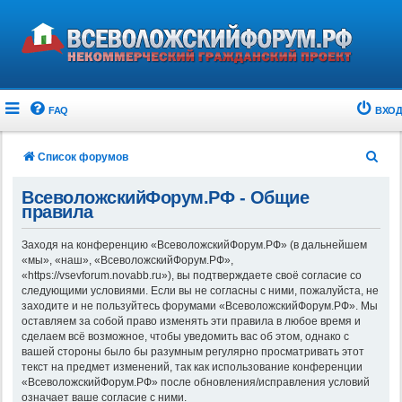
FAQ
ВХОД
П
Список форумов
о
ВсеволожскийФорум.РФ - Общие
и
правила
с
Заходя на конференцию «ВсеволожскийФорум.РФ» (в дальнейшем
к
«мы», «наш», «ВсеволожскийФорум.РФ»,
«https://vsevforum.novabb.ru»), вы подтверждаете своё согласие со
следующими условиями. Если вы не согласны с ними, пожалуйста, не
заходите и не пользуйтесь форумами «ВсеволожскийФорум.РФ». Мы
оставляем за собой право изменять эти правила в любое время и
сделаем всё возможное, чтобы уведомить вас об этом, однако с
вашей стороны было бы разумным регулярно просматривать этот
текст на предмет изменений, так как использование конференции
«ВсеволожскийФорум.РФ» после обновления/исправления условий
означает ваше согласие с ними.