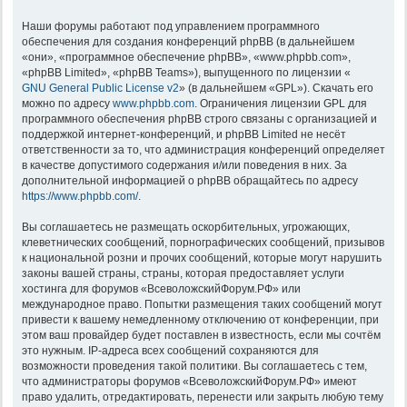
Наши форумы работают под управлением программного
обеспечения для создания конференций phpBB (в дальнейшем
«они», «программное обеспечение phpBB», «www.phpbb.com»,
«phpBB Limited», «phpBB Teams»), выпущенного по лицензии «
GNU General Public License v2
» (в дальнейшем «GPL»). Скачать его
можно по адресу
www.phpbb.com
. Ограничения лицензии GPL для
программного обеспечения phpBB строго связаны с организацией и
поддержкой интернет-конференций, и phpBB Limited не несёт
ответственности за то, что администрация конференций определяет
в качестве допустимого содержания и/или поведения в них. За
дополнительной информацией о phpBB обращайтесь по адресу
https://www.phpbb.com/
.
Вы соглашаетесь не размещать оскорбительных, угрожающих,
клеветнических сообщений, порнографических сообщений, призывов
к национальной розни и прочих сообщений, которые могут нарушить
законы вашей страны, страны, которая предоставляет услуги
хостинга для форумов «ВсеволожскийФорум.РФ» или
международное право. Попытки размещения таких сообщений могут
привести к вашему немедленному отключению от конференции, при
этом ваш провайдер будет поставлен в известность, если мы сочтём
это нужным. IP-адреса всех сообщений сохраняются для
возможности проведения такой политики. Вы соглашаетесь с тем,
что администраторы форумов «ВсеволожскийФорум.РФ» имеют
право удалить, отредактировать, перенести или закрыть любую тему