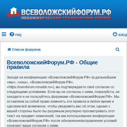
FAQ
ВХОД
П
Список форумов
о
ВсеволожскийФорум.РФ - Общие
и
правила
с
Заходя на конференцию «ВсеволожскийФорум.РФ» (в дальнейшем
к
«мы», «наш», «ВсеволожскийФорум.РФ»,
«https://vsevforum.novabb.ru»), вы подтверждаете своё согласие со
следующими условиями. Если вы не согласны с ними, пожалуйста, не
заходите и не пользуйтесь форумами «ВсеволожскийФорум.РФ». Мы
оставляем за собой право изменять эти правила в любое время и
сделаем всё возможное, чтобы уведомить вас об этом, однако с
вашей стороны было бы разумным регулярно просматривать этот
текст на предмет изменений, так как использование конференции
«ВсеволожскийФорум.РФ» после обновления/исправления условий
означает ваше согласие с ними.