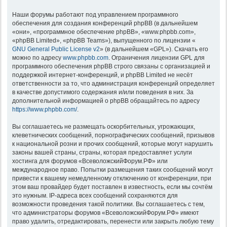
Наши форумы работают под управлением программного
обеспечения для создания конференций phpBB (в дальнейшем
«они», «программное обеспечение phpBB», «www.phpbb.com»,
«phpBB Limited», «phpBB Teams»), выпущенного по лицензии «
GNU General Public License v2
» (в дальнейшем «GPL»). Скачать его
можно по адресу
www.phpbb.com
. Ограничения лицензии GPL для
программного обеспечения phpBB строго связаны с организацией и
поддержкой интернет-конференций, и phpBB Limited не несёт
ответственности за то, что администрация конференций определяет
в качестве допустимого содержания и/или поведения в них. За
дополнительной информацией о phpBB обращайтесь по адресу
https://www.phpbb.com/
.
Вы соглашаетесь не размещать оскорбительных, угрожающих,
клеветнических сообщений, порнографических сообщений, призывов
к национальной розни и прочих сообщений, которые могут нарушить
законы вашей страны, страны, которая предоставляет услуги
хостинга для форумов «ВсеволожскийФорум.РФ» или
международное право. Попытки размещения таких сообщений могут
привести к вашему немедленному отключению от конференции, при
этом ваш провайдер будет поставлен в известность, если мы сочтём
это нужным. IP-адреса всех сообщений сохраняются для
возможности проведения такой политики. Вы соглашаетесь с тем,
что администраторы форумов «ВсеволожскийФорум.РФ» имеют
право удалить, отредактировать, перенести или закрыть любую тему