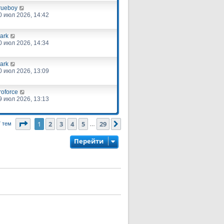
rueboy
0 июл 2026, 14:42
ark
0 июл 2026, 14:34
ark
0 июл 2026, 13:09
roforce
9 июл 2026, 13:13
Страница
1
из
29
1
2
3
4
5
29
След.
7 тем
…
Перейти