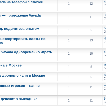
vada на телефон с плохой
S
1
12
0
т — приложение Vavada
S
1
11
0
ад, поделитесь опытом
F
1
5
0
a отсортировать слоты по
N
1
13
0
не
 Vavada одновременно играть
S
1
10
0
на в Москве
M
1
5
0
ь дроном с нуля в Москве
z
1
5
0
2
янных игроков – как не
k
1
11
0
й депозит в выходные
S
1
11
0