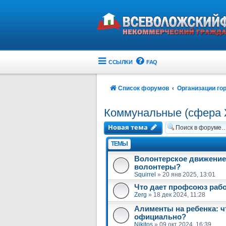
ССЫЛКИ
FAQ
Список форумов
Организации го
Коммунальные (сфера
Новая тема
ТЕМЫ
Волонтерское движение 
волонтеры?
Squirrel
»
20 янв 2025, 13:01
Что дает профсоюз раб
Zerg
»
18 дек 2024, 11:28
Алименты на ребенка: чт
официально?
Nikitos
»
09 окт 2024, 16:39