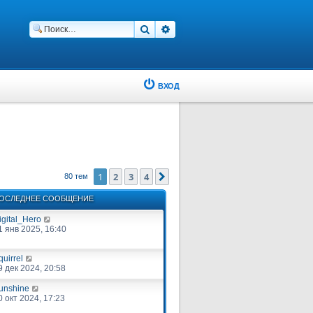
Поиск
Расширенный поиск
ВХОД
1
2
3
4
След.
80 тем
ОСЛЕДНЕЕ СООБЩЕНИЕ
igital_Hero
1 янв 2025, 16:40
quirrel
9 дек 2024, 20:58
unshine
0 окт 2024, 17:23