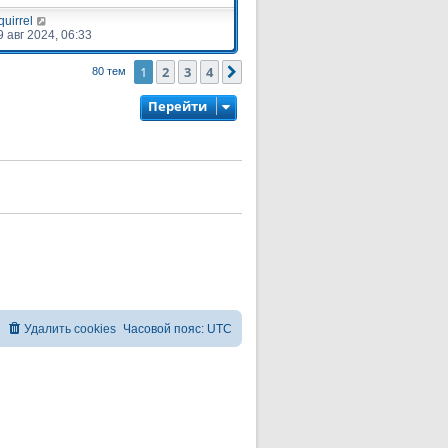
quirrel
9 авг 2024, 06:33
1
2
3
4
След.
80 тем
Перейти
Удалить cookies
Часовой пояс:
UTC