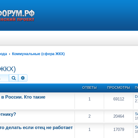
рода
Коммунальные (сфера ЖКХ)
 ЖКХ)
Поиск
Расширенный поиск
ОТВЕТЫ
ПРОСМОТРЫ
П
в России. Кто такие
D
1
69112
2
отнику?
S
2
20464
1
о делать если отец не работает
S
1
17079
1