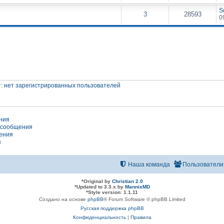
S
3
28593
0
: нет зарегистрированных пользователей
ния
 сообщения
ения
я
Наша команда
Пользователи
*
Original by
Christian 2.0
*
Updated to 3.3.x by
MannixMD
*
Style version: 1.1.11
Создано на основе
phpBB
® Forum Software © phpBB Limited
Русская поддержка phpBB
Конфиденциальность
|
Правила