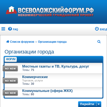
FAQ
ВХОД
П
Список форумов
Организации города
о
Организации города
и
ФОРУМ
с
Местные газеты и ТВ, Культура, досуг
к
Темы:
75
Коммерческие
Торговля, услуги
Темы:
30
Коммунальные (сфера ЖКХ)
Темы:
80
Перейти