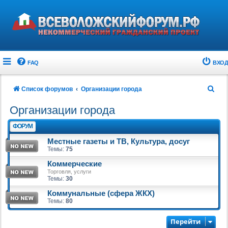
FAQ
ВХОД
П
Список форумов
Организации города
о
Организации города
и
ФОРУМ
с
Местные газеты и ТВ, Культура, досуг
к
Темы:
75
Коммерческие
Торговля, услуги
Темы:
30
Коммунальные (сфера ЖКХ)
Темы:
80
Перейти