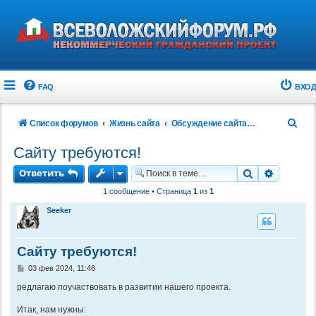
FAQ
ВХОД
П
Список форумов
Жизнь сайта
Обсуждение сайта и форума
о
Сайту требуются!
и
Ответить
Поиск
Расшире
с
1 сообщение • Страница
1
из
1
к
Seeker
Сайту требуются!
С
03 фев 2024, 11:46
о
о
редлагаю поучаствовать в развитии нашего проекта.
б
щ
Итак, нам нужны:
е