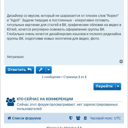
н
и
е
Дизайнер со вкусом, который не шарахается от плохих слов "Корел"
и "Адоб". Задачи текущие и постоянные - оперативно готовить
титульные картинки для статей в ВК, графические обложки на видео в
Ютюб, хочется регулярно освежать оформление группы ВК.
Глобально очень хочется дизайнерских изысков и полного редизайна
группы ВК, подготовки новых логотипов для видео, фото.
Актуально.
В
е
Ответить
р
н
1 сообщение • Страница
1
из
1
у
т
ь
Перейти
с
я
к
КТО СЕЙЧАС НА КОНФЕРЕНЦИИ
н
Сейчас этот форум просматривают: нет зарегистрированных
а
пользователей
ч
а
л
Список форумов
Часовой пояс:
UTC
у
*
Original by
Christian 2.0